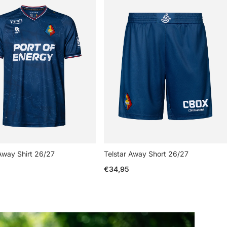
Away Shirt 26/27
Telstar Away Short 26/27
e prijs
Reguliere prijs
€34,95