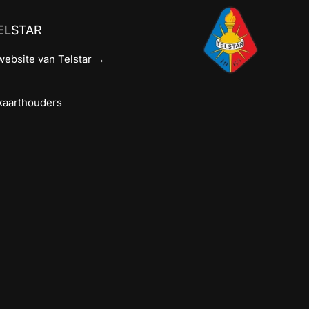
ELSTAR
 website van Telstar →
→
kaarthouders