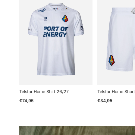
Telstar Home Shirt 26/27
Telstar Home Shor
Reguliere prijs
Reguliere prijs
€74,95
€34,95