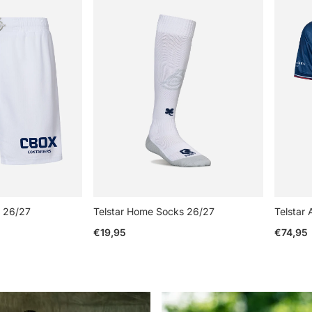
t 26/27
Telstar Home Socks 26/27
Telstar 
Reguliere prijs
Regulier
€19,95
€74,95