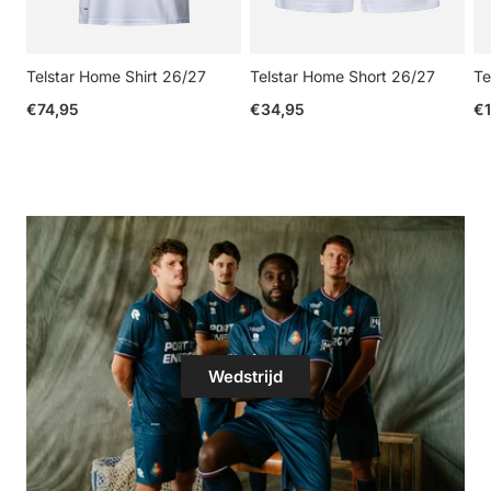
Telstar Home Shirt 26/27
Telstar Home Short 26/27
Te
Reguliere prijs
Reguliere prijs
Re
€74,95
€34,95
€1
Wedstrijd