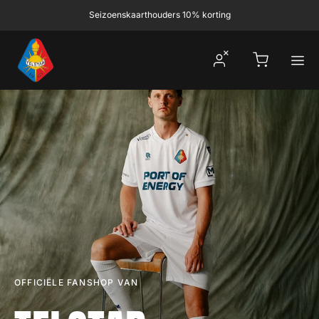
Ga naar inhoud
Seizoenskaarthouders 10% korting
Winkelwagen
OFFICIËLE FANSHOP VAN