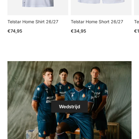
Telstar Home Shirt 26/27
Telstar Home Short 26/27
Te
Reguliere prijs
Reguliere prijs
Re
€74,95
€34,95
€1
Wedstrijd