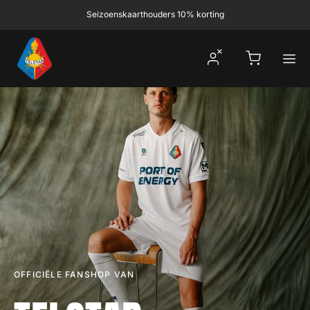
Ga naar inhoud
Seizoenskaarthouders 10% korting
Winkelwagen
OFFICIËLE FANSHOP VAN