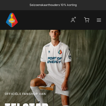
Ga naar inhoud
Seizoenskaarthouders 10% korting
Winkelwagen
OFFICIËLE FANSHOP VAN