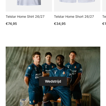
Telstar Home Shirt 26/27
Telstar Home Short 26/27
Te
Reguliere prijs
Reguliere prijs
Re
€74,95
€34,95
€1
Wedstrijd