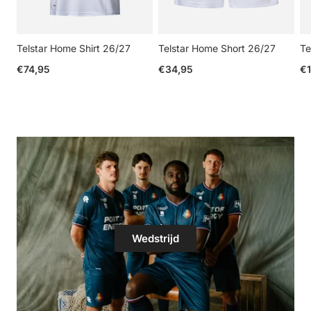
Telstar Home Shirt 26/27
Telstar Home Short 26/27
Te
Reguliere prijs
Reguliere prijs
Re
€74,95
€34,95
€1
Wedstrijd