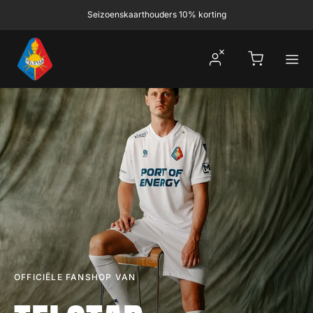
Ga naar inhoud
Seizoenskaarthouders 10% korting
Winkelwagen
OFFICIËLE FANSHOP VAN